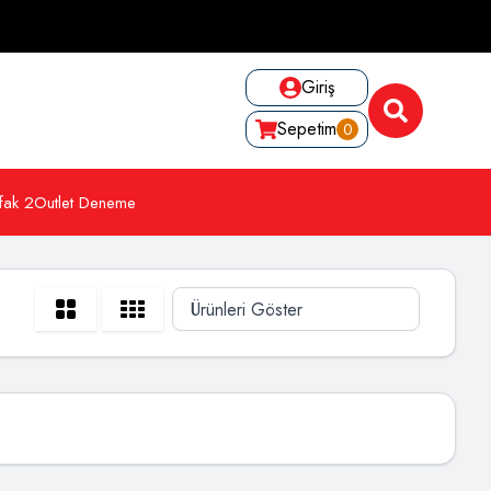
Giriş
Sepetim
0
fak 2
Outlet Deneme