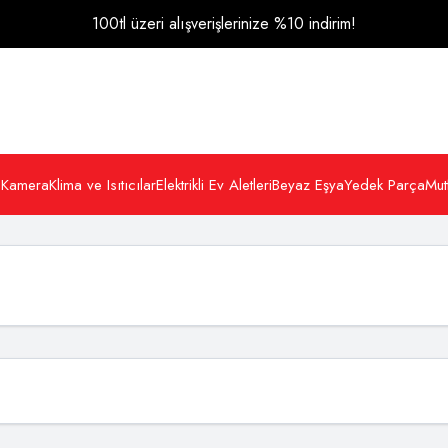
100tl üzeri alışverişlerinize %10 indirim!
 Kamera
Klima ve Isıtıcılar
Elektrikli Ev Aletleri
Beyaz Eşya
Yedek Parça
Mut