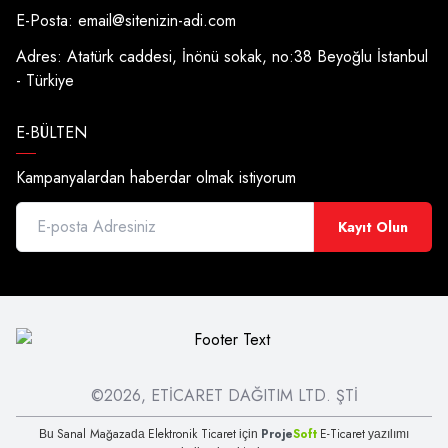
E-Posta:
email@sitenizin-adi.com
Adres: Atatürk caddesi, İnönü sokak, no:38 Beyoğlu İstanbul
- Türkiye
E-BÜLTEN
Kampanyalardan haberdar olmak istiyorum
Kayıt Olun
©2026, ETİCARET DAĞITIM LTD. ŞTİ
Sanal Mağaza
Elektronik Ticaret
Proje
Soft
E-Ticaret
Bu
da
için
yazılımı