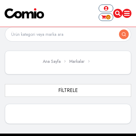
0
Ana Sayfa
Markalar
FİLTRELE