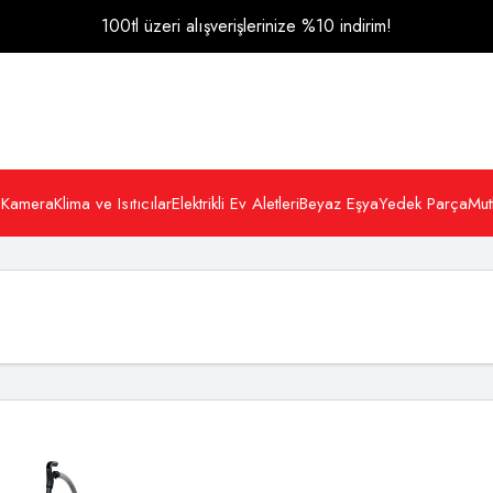
100tl üzeri alışverişlerinize %10 indirim!
 Kamera
Klima ve Isıtıcılar
Elektrikli Ev Aletleri
Beyaz Eşya
Yedek Parça
Mut