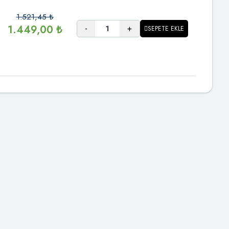
1.521,45
₺
-
+
1.449,00
₺
SEPETE EKLE