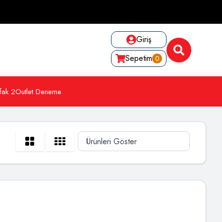
Giriş
Sepetim
0
fak 2
Outlet Deneme