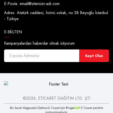
E-Posta:
email@sitenizin-adi.com
Adres: Atatürk caddesi, İnönü sokak, no:38 Beyoğlu İstanbul
- Türkiye
E-BÜLTEN
Kampanyalardan haberdar olmak istiyorum
Kayıt Olun
©2026, ETİCARET DAĞITIM LTD. ŞTİ
Sanal Mağaza
Elektronik Ticaret
Proje
Soft
E-Ticaret
Bu
da
için
yazılımı
kullanılmaktadır