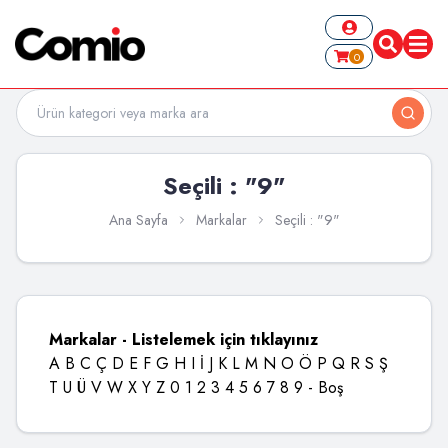
0
Seçili : "9"
Ana Sayfa
Markalar
Seçili : "9"
Markalar - Listelemek için tıklayınız
A
B
C
Ç
D
E
F
G
H
I
İ
J
K
L
M
N
O
Ö
P
Q
R
S
Ş
T
U
Ü
V
W
X
Y
Z
0
1
2
3
4
5
6
7
8
9
-
Boş