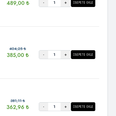
-
+
489,00
₺
SEPETE EKLE
404,25
₺
-
+
385,00
₺
SEPETE EKLE
381,11
₺
-
+
362,96
₺
SEPETE EKLE