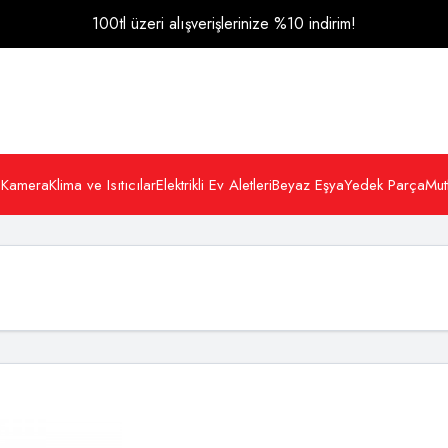
100tl üzeri alışverişlerinize %10 indirim!
 Kamera
Klima ve Isıtıcılar
Elektrikli Ev Aletleri
Beyaz Eşya
Yedek Parça
Mut