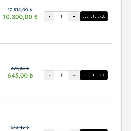
10.815,00
₺
-
+
10.300,00
₺
SEPETE EKLE
677,25
₺
-
+
645,00
₺
SEPETE EKLE
513,45
₺