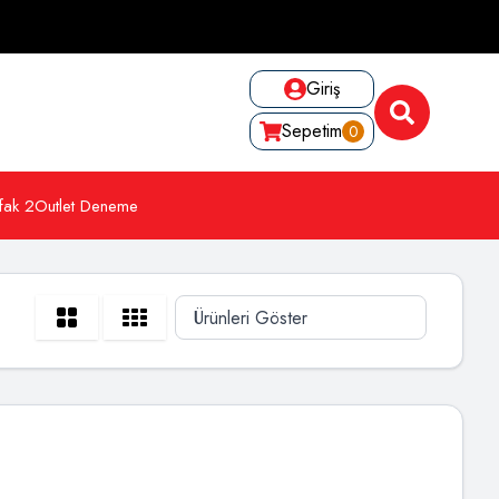
Giriş
Sepetim
0
fak 2
Outlet Deneme