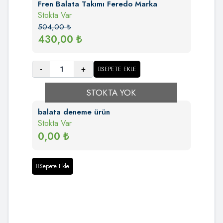
Fren Balata Takımı Feredo Marka
Stokta Var
504,00
₺
430,00
₺
-
+
SEPETE EKLE
STOKTA YOK
balata deneme ürün
Stokta Var
0,00
₺
Sepete Ekle