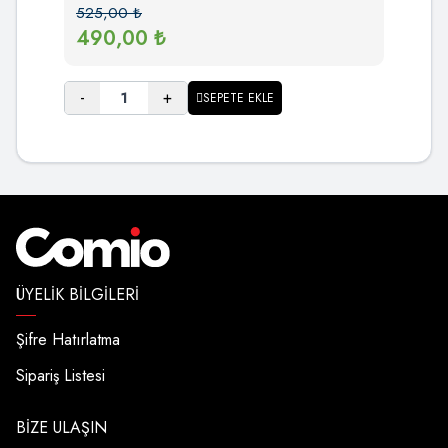
525,00
₺
490,00
₺
-
+
SEPETE EKLE
ÜYELIK BILGILERI
Şifre Hatırlatma
Sipariş Listesi
BIZE ULAŞIN